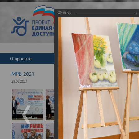
20
из
75
Версия для слабовид
О проекте
Команда
Новости
МРВ 2021
29.08.2021