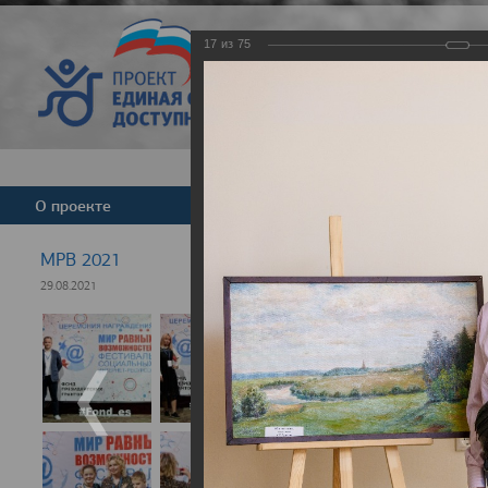
17
из
75
Версия для слабовид
О проекте
Команда
Новости
МРВ 2021
29.08.2021