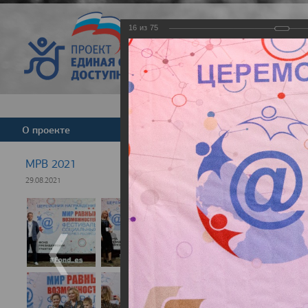
16
из
75
Версия для слабовид
О проекте
Команда
Новости
МРВ 2021
29.08.2021