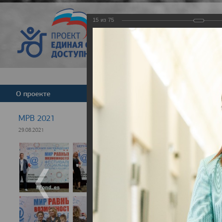
15
из
75
Версия для слабовид
О проекте
Команда
Новости
МРВ 2021
29.08.2021