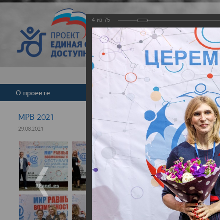
4
из
75
Версия для слабовид
О проекте
Команда
Новости
МРВ 2021
29.08.2021