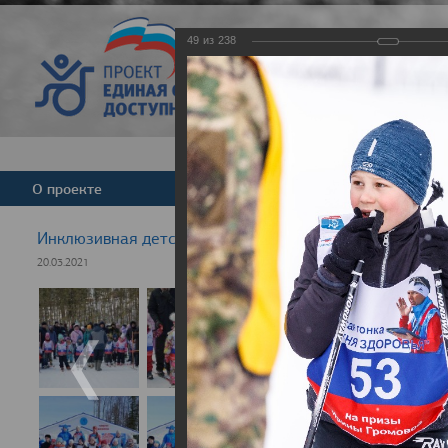
49
из
238
Версия для слабовид
О проекте
Команда
Новости
Инклюзивная детская гонка "Лыжня здоровья" 2021
20.03.2021