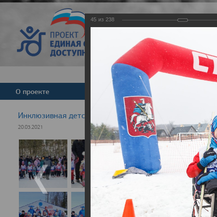
45
из
238
Версия для слабовид
О проекте
Команда
Новости
Инклюзивная детская гонка "Лыжня здоровья" 2021
20.03.2021