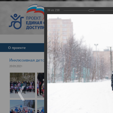
39
из
238
Версия для слабовид
О проекте
Команда
Новости
Инклюзивная детская гонка "Лыжня здоровья" 2021
20.03.2021