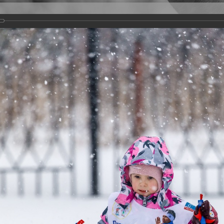
Версия для слабовидящих
Задать вопрос
и
Деятельность
Базы данных
21