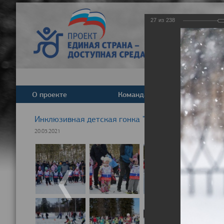
27
из
238
О проекте
Команда
Новост
Инклюзивная детская гонка "Лыжня здоровья" 20
20.03.2021