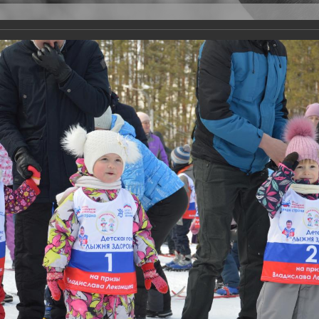
Версия для слабовидящих
Задать вопрос
и
Деятельность
Базы данных
21