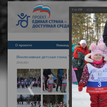
2
из
238
О проекте
Команда
Новост
Инклюзивная детская гонка "Лыжня здоровья" 20
20.03.2021