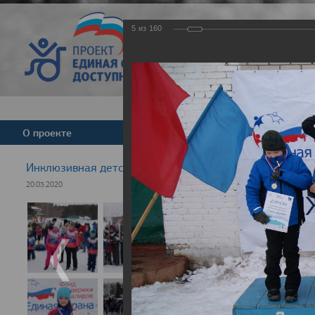
5
из
160
Версия для слабовид
О проекте
Команда
Новости
Инклюзивная детская гонка "Лыжня здоровья" 2020
20.03.2020