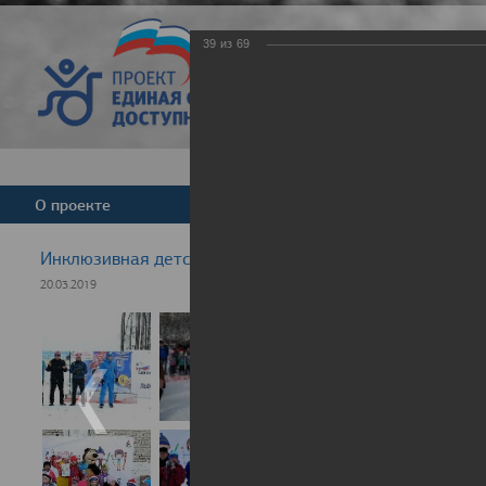
39
из
69
Версия для слабовид
О проекте
Команда
Новости
Инклюзивная детская гонка "Лыжня здоровья" 2019
20.03.2019