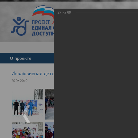
27
из
69
Версия для слабовид
О проекте
Команда
Новости
Инклюзивная детская гонка "Лыжня здоровья" 2019
20.03.2019