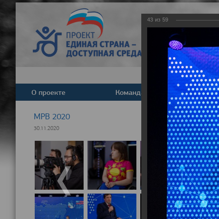
43
из
59
О проекте
Команда
Новост
МРВ 2020
30.11.2020