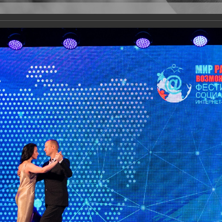
Версия для слабовидящих
Задать вопрос
и
Деятельность
Базы данных