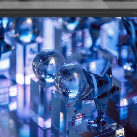
Версия для слабовидящих
Задать вопрос
и
Деятельность
Базы данных