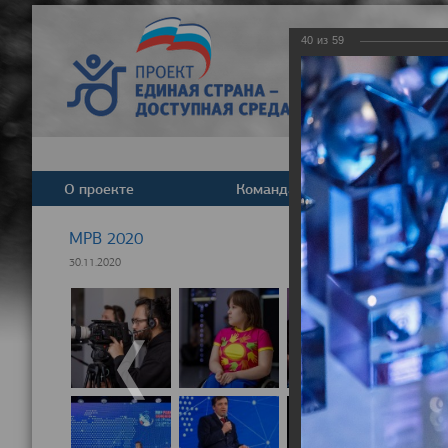
40
из
59
О проекте
Команда
Новост
МРВ 2020
30.11.2020