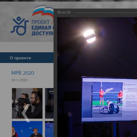
38
из
59
Версия для слабовид
О проекте
Команда
Новости
МРВ 2020
30.11.2020