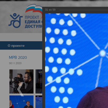
31
из
59
Версия для слабовид
О проекте
Команда
Новости
МРВ 2020
30.11.2020