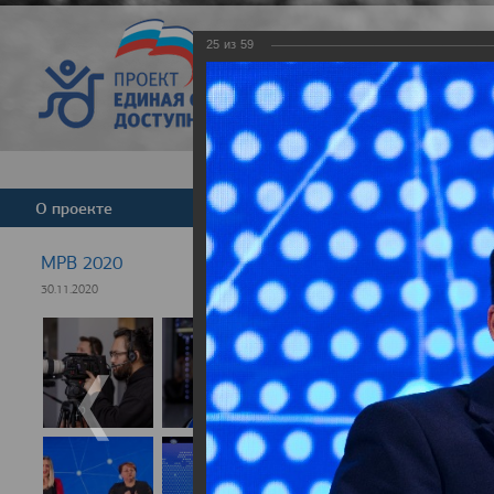
25
из
59
Версия для слабовид
О проекте
Команда
Новости
МРВ 2020
30.11.2020