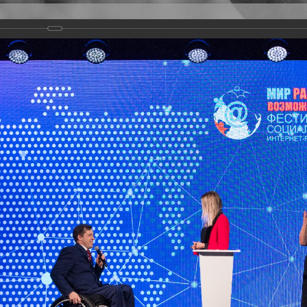
Версия для слабовидящих
Задать вопрос
и
Деятельность
Базы данных