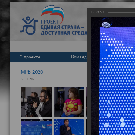
12
из
59
О проекте
Команда
Новост
МРВ 2020
30.11.2020