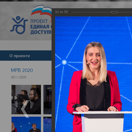
10
из
59
Версия для слабовид
О проекте
Команда
Новости
МРВ 2020
30.11.2020