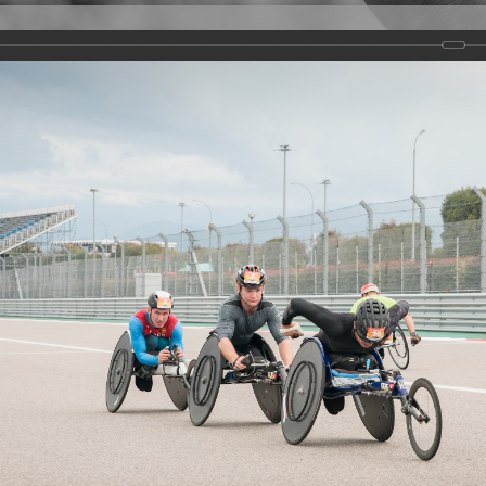
Версия для слабовидящих
Задать вопрос
и
Деятельность
Базы данных
rathon