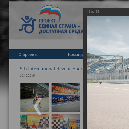
43
из
65
О проекте
Команда
Новост
5th International Rezept-Sport Wheelchair Half Ma
30.10.2019