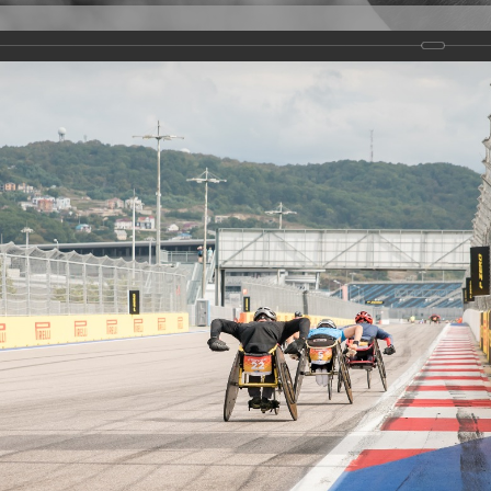
Версия для слабовидящих
Задать вопрос
и
Деятельность
Базы данных
rathon