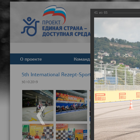
41
из
65
О проекте
Команда
Новост
5th International Rezept-Sport Wheelchair Half Ma
30.10.2019