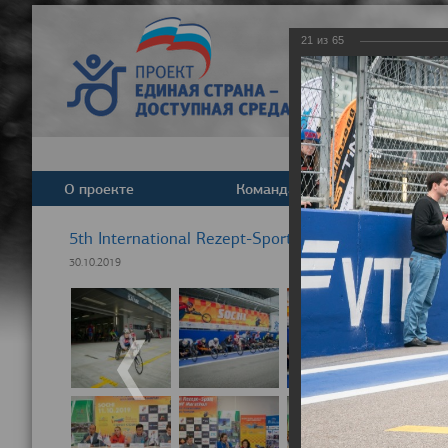
21
из
65
О проекте
Команда
Новост
5th International Rezept-Sport Wheelchair Half Ma
30.10.2019