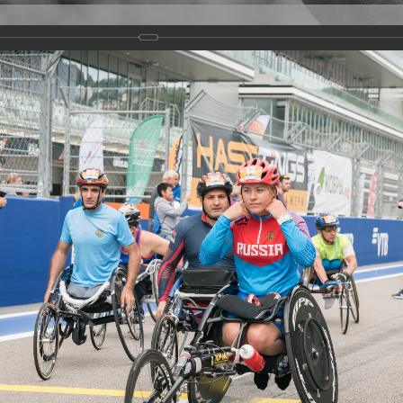
Версия для слабовидящих
Задать вопрос
и
Деятельность
Базы данных
rathon