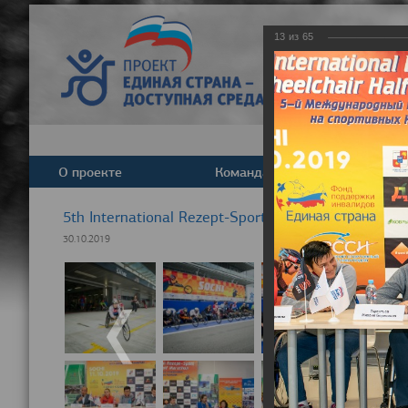
13
из
65
О проекте
Команда
Новост
5th International Rezept-Sport Wheelchair Half Ma
30.10.2019