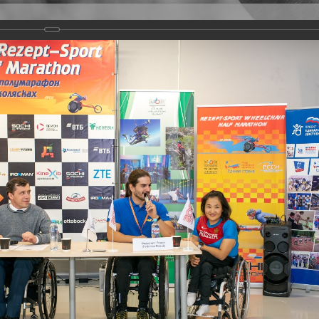
Версия для слабовидящих
Задать вопрос
и
Деятельность
Базы данных
rathon