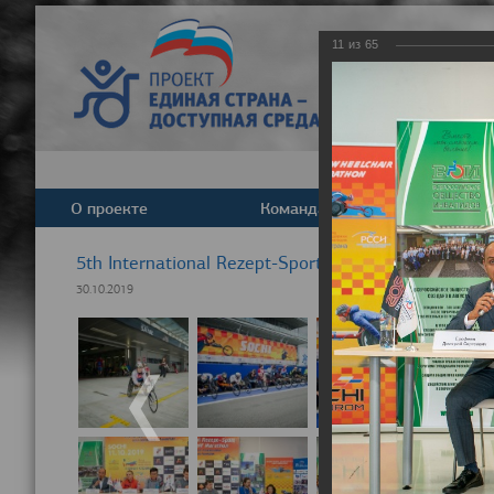
11
из
65
О проекте
Команда
Новост
5th International Rezept-Sport Wheelchair Half Ma
30.10.2019