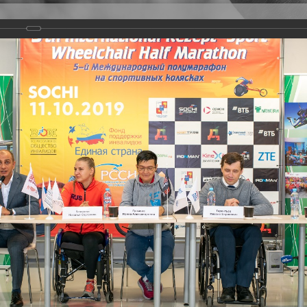
Версия для слабовидящих
Задать вопрос
и
Деятельность
Базы данных
rathon