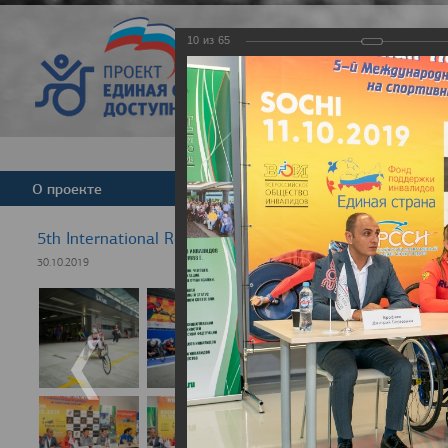
10
из
65
Версия для слабовид
О проекте
Команда
Новости
5th International Rezept-Sport Wheelchair Half Marath
30.10.2019