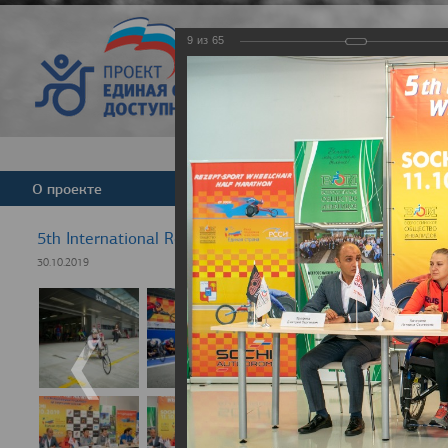
9
из
65
Версия для слабовид
О проекте
Команда
Новости
5th International Rezept-Sport Wheelchair Half Marath
30.10.2019