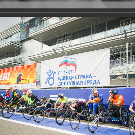
Версия для слабовидящих
Задать вопрос
и
Деятельность
Базы данных
rathon