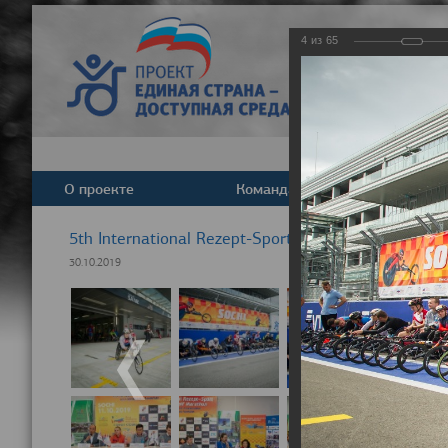
4
из
65
О проекте
Команда
Новост
5th International Rezept-Sport Wheelchair Half Ma
30.10.2019