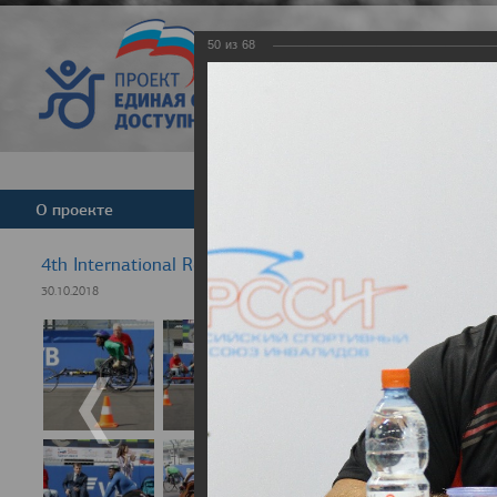
50
из
68
Версия для слабовид
О проекте
Команда
Новости
4th International Rezept-Sport Wheelchair Half marath
30.10.2018