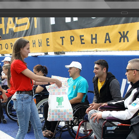
Версия для слабовидящих
Задать вопрос
и
Деятельность
Базы данных
rathon