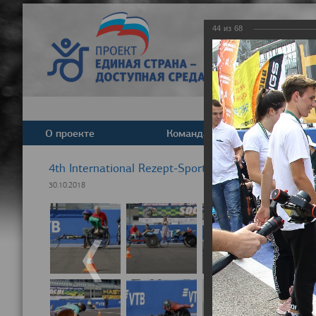
44
из
68
О проекте
Команда
Новост
4th International Rezept-Sport Wheelchair Half ma
30.10.2018