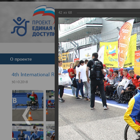
42
из
68
Версия для слабовид
О проекте
Команда
Новости
4th International Rezept-Sport Wheelchair Half marath
30.10.2018