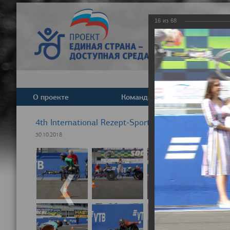
16
из
68
О проекте
Команда
Новост
4th International Rezept-Sport Wheelchair Half ma
30.10.2018