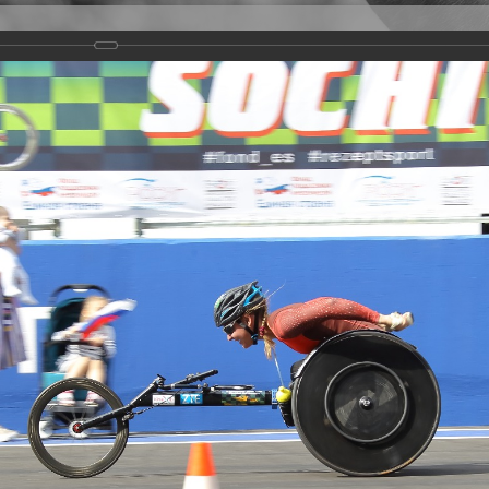
Версия для слабовидящих
Задать вопрос
и
Деятельность
Базы данных
rathon