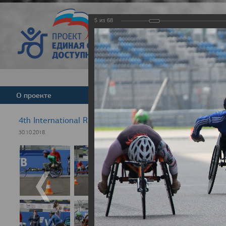
5
из
68
Версия для слабовид
О проекте
Команда
Новости
4th International Rezept-Sport Wheelchair Half marath
30.10.2018