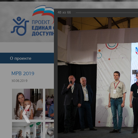
48
из
66
Версия для слабовид
О проекте
Команда
Новости
МРВ 2019
30.06.2019