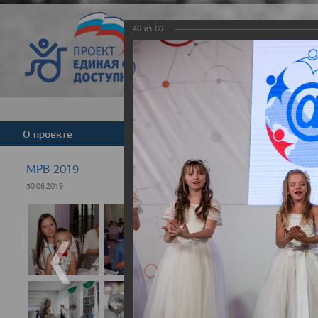
46
из
66
Версия для слабовид
О проекте
Команда
Новости
МРВ 2019
30.06.2019