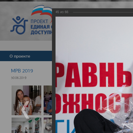
45
из
66
Версия для слабовид
О проекте
Команда
Новости
МРВ 2019
30.06.2019