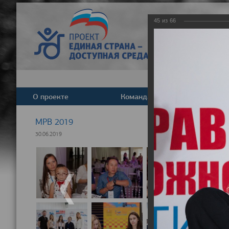
45
из
66
О проекте
Команда
Новост
МРВ 2019
30.06.2019