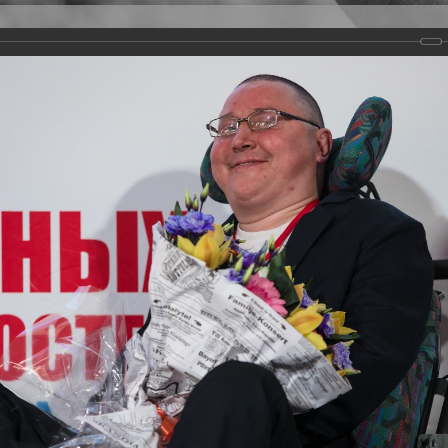
Версия для слабовидящих
Задать вопрос
и
Деятельность
Базы данных