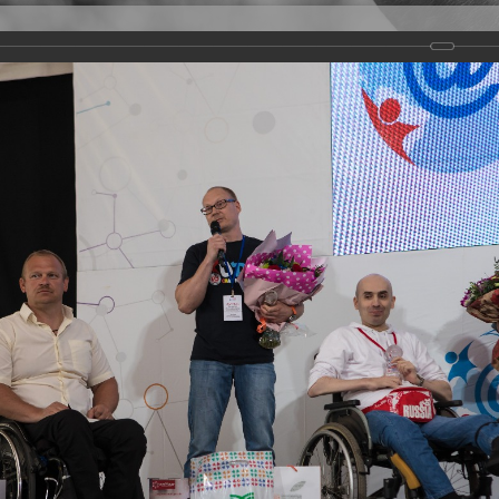
Версия для слабовидящих
Задать вопрос
и
Деятельность
Базы данных