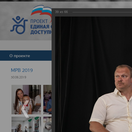
39
из
66
Версия для слабовид
О проекте
Команда
Новости
МРВ 2019
30.06.2019