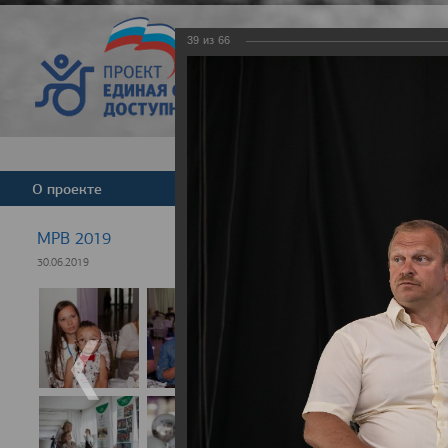
39
из
66
Версия для слабовид
О проекте
Команда
Новости
МРВ 2019
30.06.2019