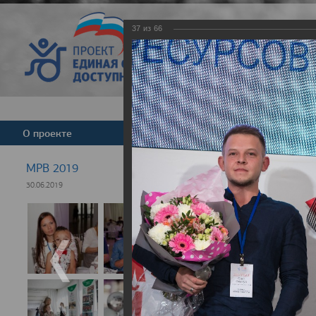
37
из
66
Версия для слабовид
О проекте
Команда
Новости
МРВ 2019
30.06.2019