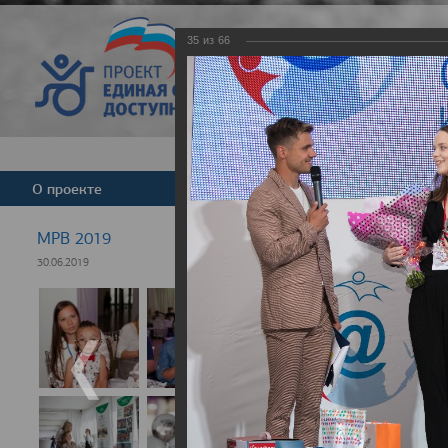
35
из
66
Версия для слабовид
О проекте
Команда
Новости
МРВ 2019
30.06.2019