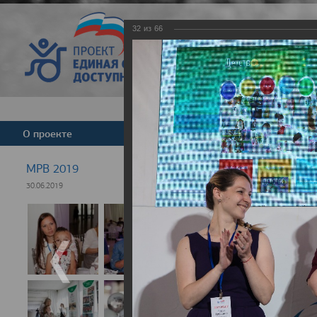
32
из
66
Версия для слабовид
О проекте
Команда
Новости
МРВ 2019
30.06.2019