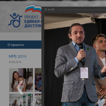
31
из
66
Версия для слабовид
О проекте
Команда
Новости
МРВ 2019
30.06.2019