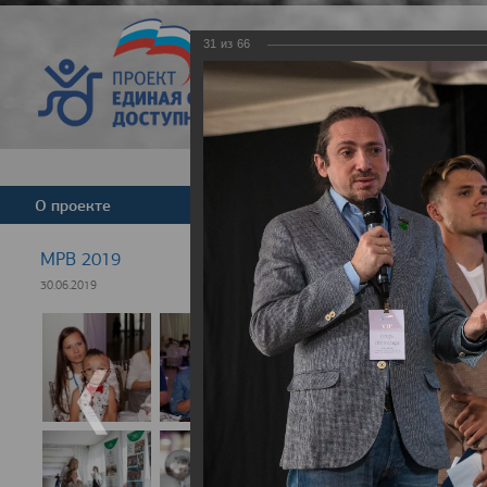
31
из
66
Версия для слабовид
О проекте
Команда
Новости
МРВ 2019
30.06.2019