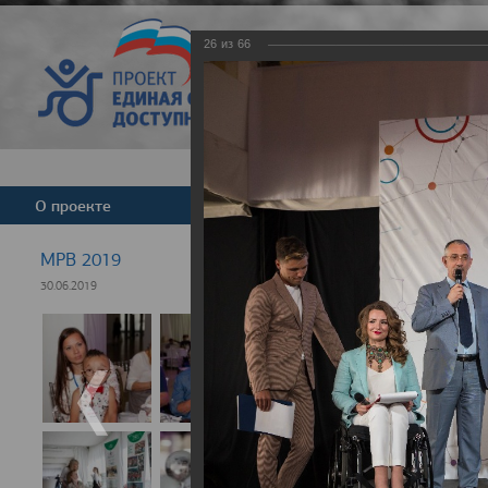
26
из
66
Версия для слабовид
О проекте
Команда
Новости
МРВ 2019
30.06.2019