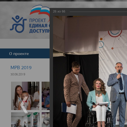
26
из
66
Версия для слабовид
О проекте
Команда
Новости
МРВ 2019
30.06.2019