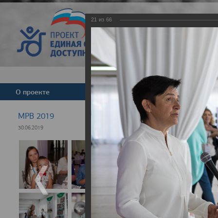
21
из
66
Версия для слабовид
О проекте
Команда
Новости
МРВ 2019
30.06.2019