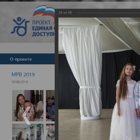
19
из
66
Версия для слабовид
О проекте
Команда
Новости
МРВ 2019
30.06.2019