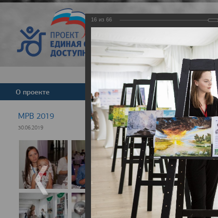
16
из
66
Версия для слабовид
О проекте
Команда
Новости
МРВ 2019
30.06.2019